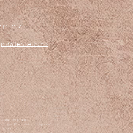
ontakt
grid@lenzeih.no
 Lenzeih fotoforening
av: Ingrid Håvardsholm, enkeltpersonforetak
: 935 185 173