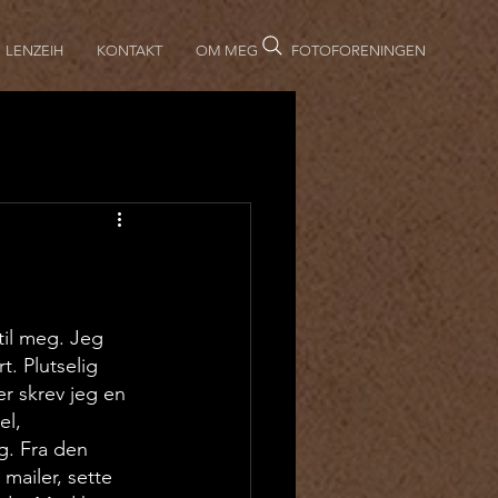
LENZEIH
KONTAKT
OM MEG
FOTOFORENINGEN
il meg. Jeg 
. Plutselig 
r skrev jeg en 
el, 
g. Fra den 
mailer, sette 