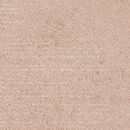
ert bedriftsadresse (ikke besøksadresse):
s Harestadsvei 3, 4071 Randaberg
:
ingrid@lenzeih.no
: +47 948 99 124
bydelshus
ongsmors gate 20
frsfjord
og betingelser
en til Lenzeih Fotoforening. Ved å registrere deg på våre kurs eller abonnere på
gitale tjenester, godtar du følgende vilkår:
er: Lenzeih Fotoforening tilbyr fotokurs og kreative aktiviteter for barn og unge i
 8–13 år, samt digitale abonnementer med videoer og innhold.
ng: Påmelding skjer via vår nettside. Plass på kurs bekreftes når betaling er
.
lle priser oppgis i norske kroner og inkluderer merverdiavgift der dette er relevant.
 Lenzeih Fotoforening sørger for et trygt og lærerikt miljø. Deltakere er ansvarlige
e eiendeler under kurs og aktiviteter.
lling og refusjon
lling må skje skriftlig via e-post til
ingrid@lenzeih.no
.
lling 14 dager før kursstart gir full refusjon.
lling mindre enn 14 dager før kursstart gir 50 % refusjon.
dom eller force majeure kan alternative løsninger avtales individuelt.
tt (14 dager)
bruker har du rett til å angre på avtaler inngått på nett innen 14 dager etter kjøp,
ld til
lsloven. Angrerett gjelder ikke på digitale abonnementer som starter umiddelbart
etaling.
enytte angrerett, kontakt oss skriftlig på
ingrid@lenzeih.no
. Eventuelle beløp
betales innen 14 dager etter at vi har mottatt skriftlig oppsigelse.