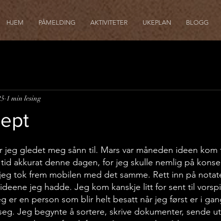
HJEM
PÅMELDING
AKTIVITETER
UKEPLAN
BLOGG
25
1 min lesing
sept
r jeg gledet meg sånn til. Mars var måneden ideen kom t
tid akkurat denne dagen, for jeg skulle nemlig på konsert
jeg tok frem mobilen med det samme. Rett inn på notate
ideene jeg hadde. Jeg kom kanskje litt for sent til vorspi
g er en person som blir helt besatt når jeg først er i gan
seg. Jeg begynte å sortere, skrive dokumenter, sende ut 