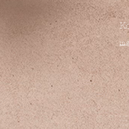
K
in
© 2025
Drevet 
Org.nr