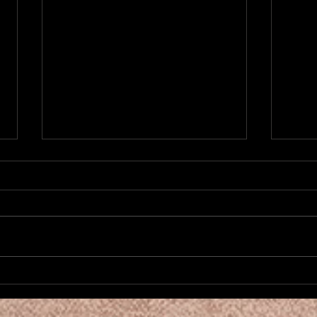
Vi skulle egentlig bare drive
Litt
med foto...
til M