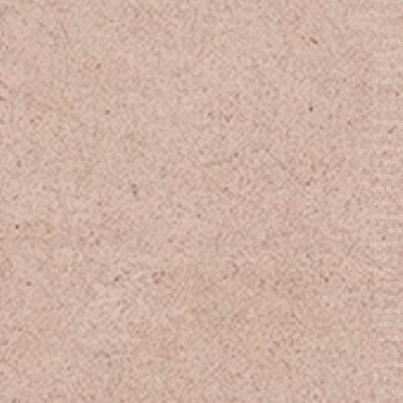
Registr
Andrea
E-post
Telefon
Madla 
Åsta K
4044 Ha
Vilkår 
Velkomm
våre di
Tjenest
alderen
Påmeldi
mottatt
Pris: A
Ansvar:
for egn
Avbesti
Avbesti
Avbesti
Avbesti
Ved syk
Angrere
Som for
i henho
e-hande
etter b
For å b
tilbake