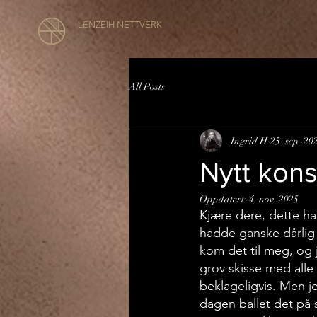
LENZEIH NETTVERK
All Posts
Ingrid H
25. sep. 20
Nytt kon
Oppdatert:
4. nov. 2025
Kjære dere, dette ha
hadde ganske dårlig 
kom det til meg, og 
grov skisse med alle 
beklageligvis. Men je
dagen ballet det på 