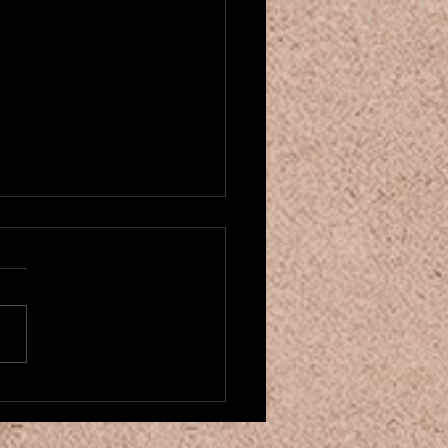
 som den bunnløse vesken
ary Poppins