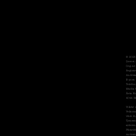
© 2025
Drevet 
Org.nr
Registr
Andrea
E-post
Telefon
Madla 
Åsta K
4044 Ha
Vilkår 
Velkomm
våre di
Tjenest
alderen
Påmeldi
mottatt