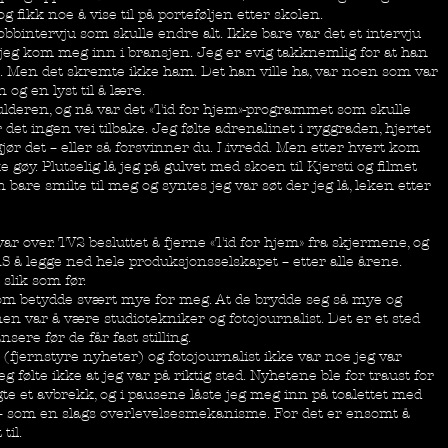
g fikk noe å vise til på porteføljen etter skolen.
jobbintervju som skulle endre alt. Ikke bare var det et intervju
 jeg kom meg inn i bransjen. Jeg er evig takknemlig for at han
n. Men det skremte ikke ham. Det han ville ha, var noen som var
og en lyst til å lære.
ulderen, og nå var det «Tid for hjem»-programmet som skulle
det ingen vei tilbake. Jeg følte adrenalinet i ryggraden, hjertet
ør det – eller så forsvinner du. Livredd. Men etter hvert kom
e gøy. Plutselig lå jeg på gulvet med skoen til Kjersti og filmet
bare smilte til meg og syntes jeg var søt der jeg lå, leken etter
var over. TV2 besluttet å fjerne «Tid for hjem» fra skjermene, og
 å legge ned hele produksjonsselskapet – etter alle årene.
slik som før.
som betydde svært mye for meg. At de brydde seg så mye og
nen var å være studiotekniker og fotojournalist. Det er et sted
sere før de får fast stilling.
 (fjernstyre nyheter) og fotojournalist ikke var noe jeg var
g følte ikke at jeg var på riktig sted. Nyhetene ble for traust for
gte et avbrekk, og i pausene låste jeg meg inn på toalettet med
 – som en slags overlevelsesmekanisme. For det er ensomt å
til.