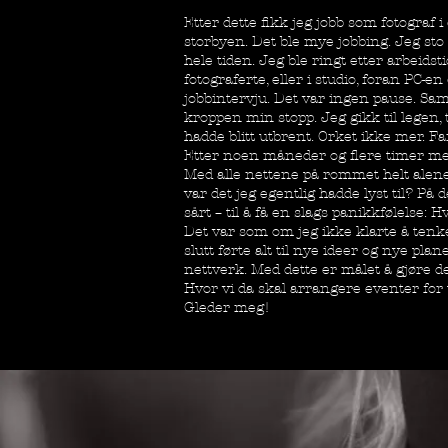
Etter dette fikk jeg jobb som fotograf i 
storbyen. Det ble mye jobbing. Jeg st
hele tiden. Jeg ble ringt etter arbeidst
fotograferte, eller i studio, foran PC-e
jobbintervju. Det var ingen pause. Samm
kroppen min stopp. Jeg gikk til legen, 
hadde blitt utbrent. Orket ikke mer. Fa
Etter noen måneder og flere timer med
Med alle nettene på rommet helt alene i 
var det jeg egentlig hadde lyst til? På 
sårt – til å få en slags panikkfølelse: H
Det var som om jeg ikke klarte å tenke
slutt førte alt til nye ideer og nye pla
nettverk. Med dette er målet å gjøre
Hvor vi da skal arrangere eventer for 
Gleder meg!