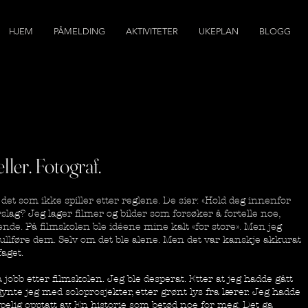
HJEM
PÅMELDING
AKTIVITETER
UKEPLAN
BLOGG
ller. Fotograf.
r det som ikke spiller etter reglene. De sier: «Hold deg innenfor
slag? Jeg lager filmer og bilder som forsøker å fortelle noe,
ende. På filmskolen ble idéene mine kalt «for store». Men jeg
fullføre dem. Selv om det ble alene. Men det var kanskje akkurat
faget.
å jobb etter filmskolen. Jeg ble desperat. Etter at jeg hadde gått
nte jeg med soloprosjekter, etter grønt lys fra lærer. Jeg hadde
apelig opptatt av. En historie som betød noe for meg. Det ga