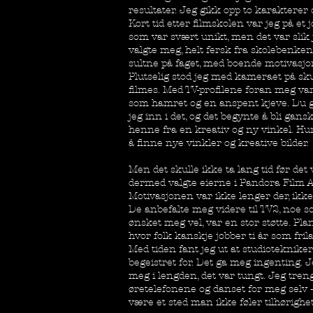
resultater. Jeg gikk opp to karakterer o
Kort tid etter filmskolen var jeg på et 
som var svært unikt, men det var slik
valgte meg, helt fersk fra skolebenke
sultne på faget, med boende motivasjon 
Plutselig stod jeg med kameraet på sk
filmes. Med TV-profilene foran meg var 
som hamret og en anspent kjeve. Du gj
jeg inn i det, og det begynte å bli gansk
henne fra en kreativ og ny vinkel. Hun 
å finne nye vinkler og kreative bilder.
Men det skulle ikke ta lang tid før det 
dermed valgte eierne i Pandora Film AS
Motivasjonen var ikke lenger der, ikke 
De anbefalte meg videre til TV2, noe 
ønsket meg vel, var en stor støtte. Pla
hvor folk kanskje jobber ti år som frilan
Med tiden fant jeg ut at studiotekniker
begeistret for. Det ga meg ingenting. Je
meg i lengden, det var tungt. Jeg tren
øretelefonene og danset for meg selv
være et sted man ikke føler tilhørighet 