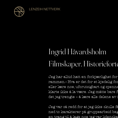
LENZEIH NETTVERK
Ingrid Håvardsholm
Filmskaper. Historieforte
Jeg har alltid hatt en forkjærlighet fo
rammen.» Hva er det for et kjedelig for
eller lære noe, uforutsigbart og spenn
klarte ikke å la være. Jeg måtte bare 
det jeg trengte – å lære alle delene av 
Jeg var så redd for at jeg ikke skulle f
ned to karakterer på gruppearbeid begy
en trang til å lage noe jeg var lidensk