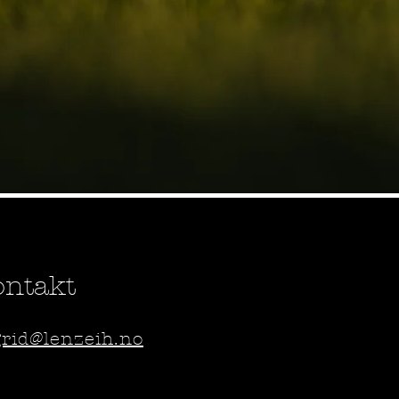
ontakt
grid@lenzeih.no