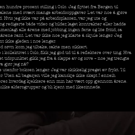
en hundre prosent stilling i Oslo. Jeg flyttet fra Bergen til
o alene med svært mange arbeidsoppgaver. Det var noe å gjøre
id. Hvis jeg ikke var på arbeidsplassen, var jeg ute og
n og redigerte både video og bilder, laget kontrakter eller hadde
enlagt alle årene med jobbing, ingen ferie og lite fritid, sa
tårene rant. Det var ikke noe jeg klarte å skjule lenger. Jeg
nt ikke gleden i noe lenger.
 søvn kom jeg tilbake, sakte men sikkert.
kollektivet i Oslo, fikk jeg god tid til å reflektere over ting. Hva
det tidspunktet gikk jeg fra å slappe av og sove – noe jeg trengte
va gjør jeg nå?
 utenfor boksen lenger. Jeg var skikkelig preget av frykt. Til
ner. Uten all bagasjen ville jeg kanskje ikke skapt Lenzeih
 deres hverdag kjekkere enn min har vært opp gjennom årene.
ulike aldersgrupper og bli kjent med likesinnede.