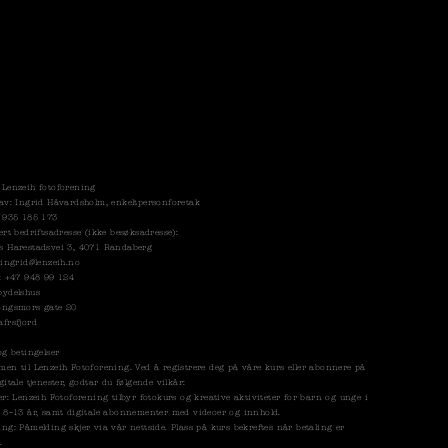
 Lenzeih fotoforening
av: Ingrid Håvardsholm, enkeltpersonforetak
: 935 185 173
ert bedriftsadresse (ikke besøksadresse):
s Harestadsvei 3, 4071 Randaberg
:
ingrid@lenzeih.no
: +47 948 99 124
bydelshus
ongsmors gate 20
frsfjord
og betingelser
en til Lenzeih Fotoforening. Ved å registrere deg på våre kurs eller abonnere på
gitale tjenester, godtar du følgende vilkår:
er: Lenzeih Fotoforening tilbyr fotokurs og kreative aktiviteter for barn og unge i
 8–13 år, samt digitale abonnementer med videoer og innhold.
ng: Påmelding skjer via vår nettside. Plass på kurs bekreftes når betaling er
.