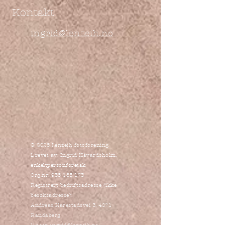
Kontakt
ingrid@lenzeih.no
© 2025 Lenzeih fotoforening
Drevet av: Ingrid Håvardsholm,
enkeltpersonforetak
Org.nr:
935 185 173
Registrert bedriftsadresse (ikke
besøksadresse):
Andreas Harestadsvei 3, 4071
Randaberg