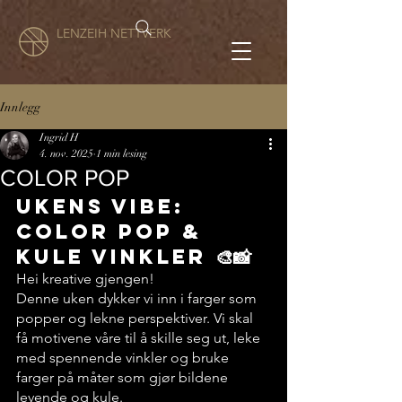
LENZEIH NETTVERK
Innlegg
Ingrid H
4. nov. 2025
1 min lesing
COLOR POP
Ukens vibe: 
Color Pop & 
Kule vinkler 🎨📸
Hei kreative gjengen! 
Denne uken dykker vi inn i farger som 
popper og lekne perspektiver. Vi skal 
få motivene våre til å skille seg ut, leke 
med spennende vinkler og bruke 
farger på måter som gjør bildene 
levende og kule.