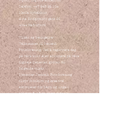
E-post:
ingrid@lenzeih.no
Telefon:
+47 948 99 124
Madla bydelshus
Åsta Kongsmors gate 20
4044 Hafrsfjord
Vilkår og betingelser
Velkommen til Lenzeih
Fotoforening. Ved å registrere deg
på våre kurs eller abonnere på våre
digitale tjenester, godtar du
følgende vilkår:
Tjenester: Lenzeih Fotoforening
tilbyr fotokurs og kreative
aktiviteter for barn og unge i
alderen 8–13 år, samt digitale
abonnementer med videoer og
innhold.
Påmelding: Påmelding skjer via vår
nettside. Plass på kurs bekreftes
når betaling er mottatt.
Pris: Alle priser oppgis i norske
kroner og inkluderer