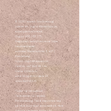
© 2025 Lenzeih fotoforening
Drevet av: Ingrid Håvardsholm,
enkeltpersonforetak
Org.nr:
935 185 173
Registrert bedriftsadresse (ikke
besøksadresse):
Andreas Harestadsvei 3, 4071
Randaberg
E-post:
ingrid@lenzeih.no
Telefon:
+47 948 99 124
Madla bydelshus
Åsta Kongsmors gate 20
4044 Hafrsfjord
Vilkår og betingelser
Velkommen til Lenzeih
Fotoforening. Ved å registrere deg
på våre kurs eller abonnere på våre
digitale tjenester, godtar du