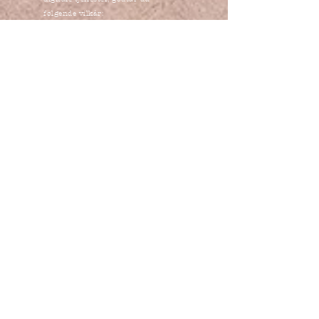
følgende vilkår:
Tjenester: Lenzeih Fotoforening
tilbyr fotokurs og kreative
aktiviteter for barn og unge i
alderen 8–13 år, samt digitale
abonnementer med videoer og
innhold.
Påmelding: Påmelding skjer via vår
nettside. Plass på kurs bekreftes
når betaling er mottatt.
Pris: Alle priser oppgis i norske
kroner og inkluderer
merverdiavgift der dette er relevant.
Ansvar: Lenzeih Fotoforening
sørger for et trygt og lærerikt miljø.
Deltakere er ansvarlige for egne
eiendeler under kurs og aktiviteter.
Avbestilling og refusjon
Avbestilling må skje skriftlig via e-
post til
ingrid@lenzeih.no
.
Avbestilling 14 dager før kursstart
gir full refusjon.