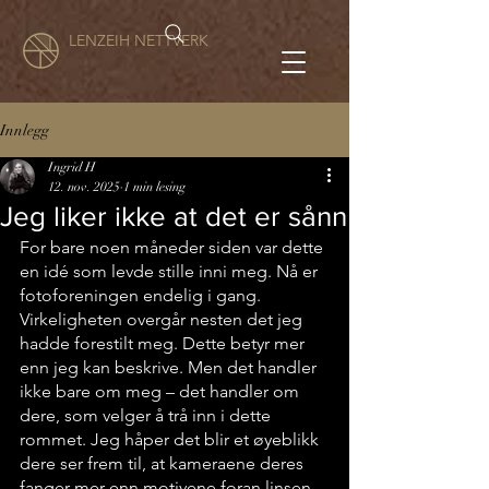
LENZEIH NETTVERK
Innlegg
Ingrid H
12. nov. 2025
1 min lesing
Jeg liker ikke at det er sånn
For bare noen måneder siden var dette 
en idé som levde stille inni meg. Nå er 
fotoforeningen endelig i gang. 
Virkeligheten overgår nesten det jeg 
hadde forestilt meg. Dette betyr mer 
enn jeg kan beskrive. Men det handler 
ikke bare om meg – det handler om 
dere, som velger å trå inn i dette 
rommet. Jeg håper det blir et øyeblikk 
dere ser frem til, at kameraene deres 
fanger mer enn motivene foran linsen. 